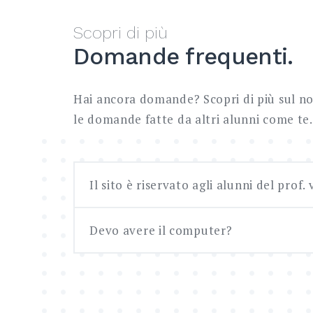
Scopri di più
Domande frequenti.
Hai ancora domande? Scopri di più sul no
le domande fatte da altri alunni come te.
Il sito è riservato agli alunni del prof.
Devo avere il computer?
Molte attività sono fruibili da tutti i r
ad approfondire alcuni argomenti, me
attività o esercizi didattici sono riserv
No, il sito è ottimizzato per essere uti
delle mie classi.
smartphone e tablet.