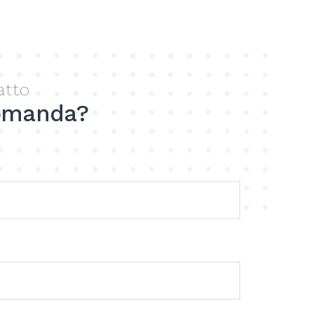
atto
omanda?