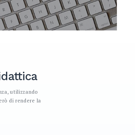
idattica
nza, utilizzando
erò di rendere la
e