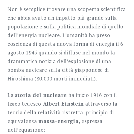
nucleare:
Non è semplice trovare una scoperta scientifica
un
che abbia avuto un impatto più grande sulla
po’
popolazione e sulla politica mondiale di quello
di
dell’energia nucleare. L’umanità ha preso
storia.
coscienza di questa nuova forma di energia il 6
agosto 1945 quando si diffuse nel mondo la
drammatica notizia dell’esplosione di una
bomba nucleare sulla città giapponese di
Hiroshima (80.000 morti immediati).
La
storia del nucleare
ha inizio 1916 con il
fisico tedesco
Albert Einstein
attraverso la
teoria della relatività ristretta, principio di
equivalenza
massa-energia
, espressa
nell’equazione: