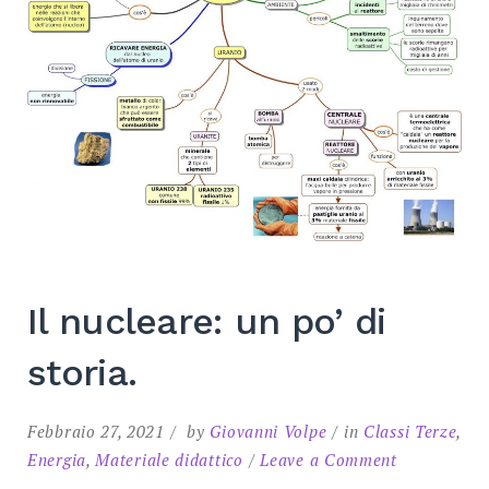
SEARCH
Il nucleare: un po’ di
storia.
Febbraio 27, 2021
by
Giovanni Volpe
in
Classi Terze
,
on
Energia
,
Materiale didattico
Leave a Comment
Il