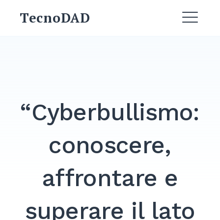
Skip
TecnoDAD
to
ME
content
EXPAND
DROPDO
EXPAND
DROPDO
“Cyberbullismo:
EXPAND
DROPDO
conoscere,
EXPAND
DROPDO
affrontare e
superare il lato
Search
for: