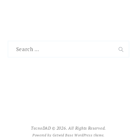
Search
for:
SEAR
TecnoDAD © 2026. All Rights Reserved.
Powered by
Getwid Base
WordPress theme.