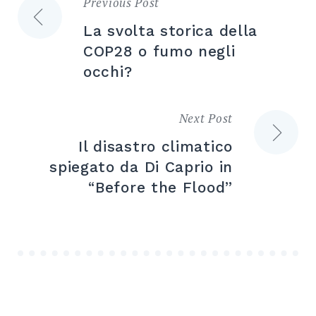
Previous Post
Navigazione
La svolta storica della
articoli
COP28 o fumo negli
occhi?
Next Post
Il disastro climatico
spiegato da Di Caprio in
“Before the Flood”