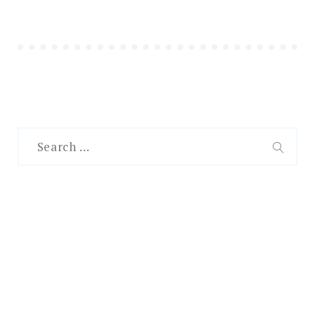
Search
for:
SEAR