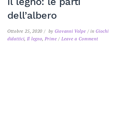
Il legno: le parti
dell’albero
Ottobre 25, 2020
by
Giovanni Volpe
in
Giochi
on
didattici
,
Il legno
,
Prime
Leave a Comment
Il
legno:
le
parti
dell’albero