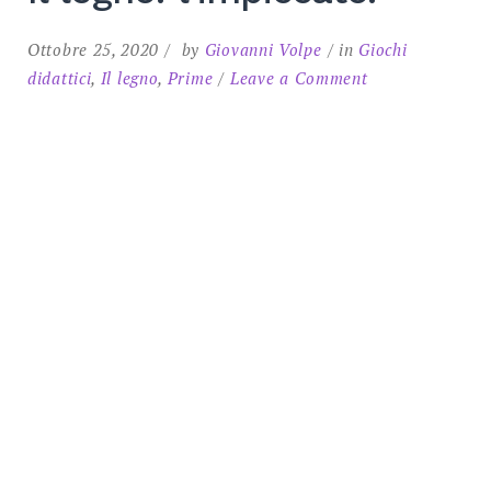
Ottobre 25, 2020
by
Giovanni Volpe
in
Giochi
on
didattici
,
Il legno
,
Prime
Leave a Comment
Il
legno:
l’impiccato.