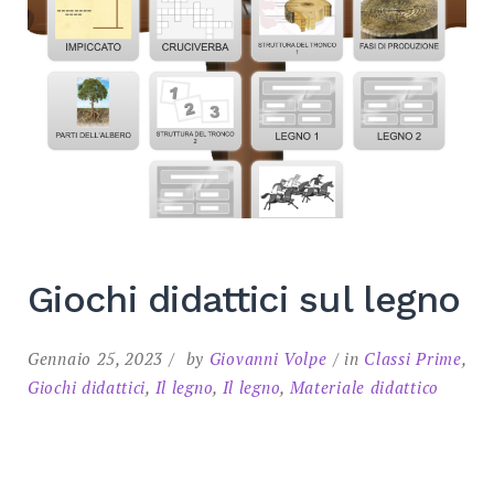
SEARCH
Giochi didattici sul legno
Gennaio 25, 2023
by
Giovanni Volpe
in
Classi Prime
,
Giochi didattici
,
Il legno
,
Il legno
,
Materiale didattico