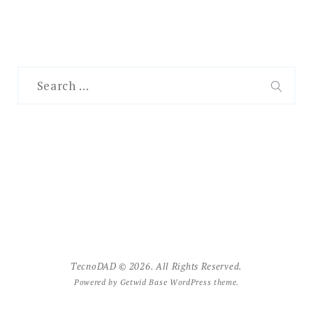
Search
for:
SEAR
TecnoDAD © 2026. All Rights Reserved.
Powered by
Getwid Base
WordPress theme.