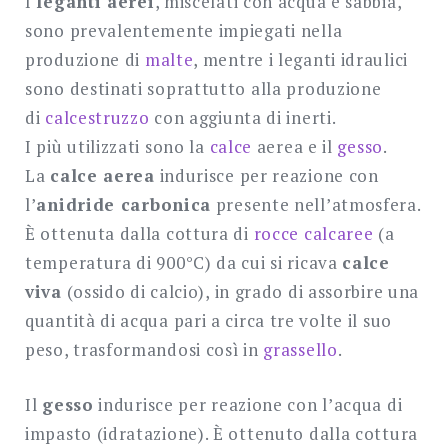
I
leganti aerei
, miscelati con acqua e sabbia,
sono prevalentemente impiegati nella
produzione di
malte
, mentre i leganti idraulici
sono destinati soprattutto alla produzione
di
calcestruzzo
con aggiunta di inerti.
I più utilizzati sono la
calce
aerea e il
gesso
.
La
calce aerea
indurisce per reazione con
l’
anidride carbonica
presente nell’atmosfera.
È ottenuta dalla cottura di
rocce calcaree
(a
temperatura di 900°C) da cui si ricava
calce
viva
(ossido di calcio), in grado di assorbire una
quantità di acqua pari a circa tre volte il suo
peso, trasformandosi così in
grassello
.
Il
gesso
indurisce per reazione con l’acqua di
impasto (idratazione). È ottenuto dalla cottura