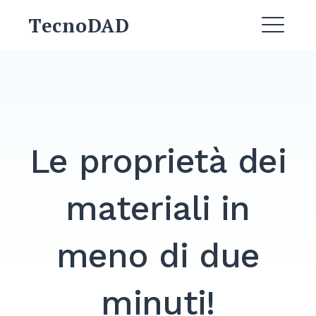
Skip
TecnoDAD
to
ME
content
EXPAND
DROPDO
EXPAND
DROPDO
Le proprietà dei
EXPAND
DROPDO
materiali in
EXPAND
DROPDO
meno di due
minuti!
Search
for: