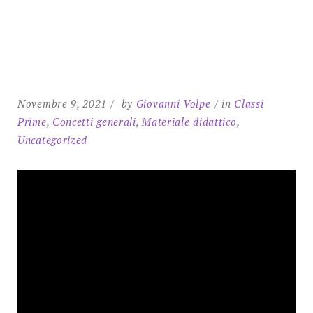
SEARCH
Novembre 9, 2021
by
Giovanni Volpe
in
Classi
Prime
,
Concetti generali
,
Materiale didattico
,
Uncategorized