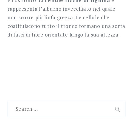
È costituito da
cellule ricche di lignina
e
rappresenta l’alburno invecchiato nel quale
non scorre più linfa grezza. Le cellule che
costituiscono tutto il tronco formano una sorta
di fasci di fibre orientate lungo la sua altezza.
Search
for:
SEAR