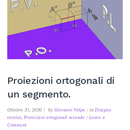
SEARCH
Proiezioni ortogonali di
un segmento.
Ottobre 31, 2020
by
Giovanni Volpe
in
Disegno
tecnico
,
Proiezioni ortogonali seconde
Leave a
on
Comment