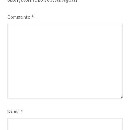
obbligatori sono contrassegnati
*
Commento
*
Nome
*