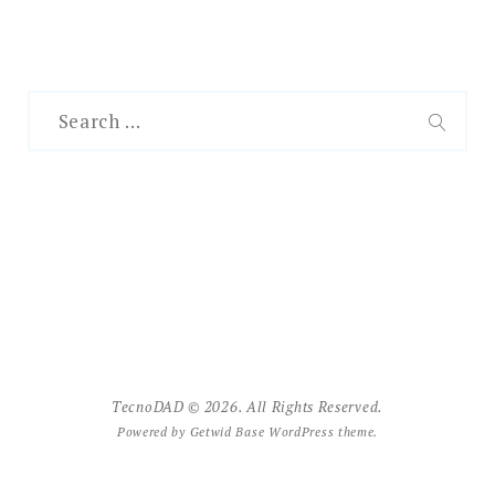
Search
for:
SEAR
TecnoDAD © 2026. All Rights Reserved.
Powered by
Getwid Base
WordPress theme.